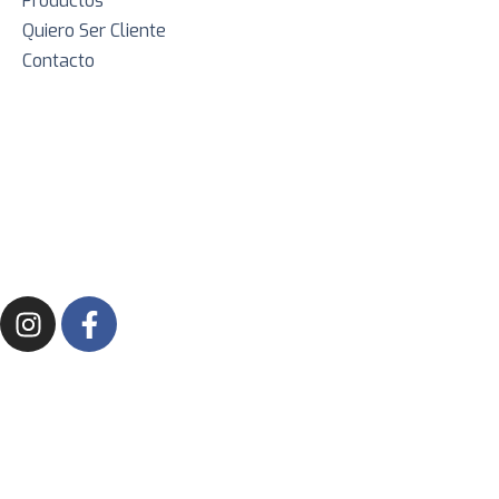
Productos
Quiero Ser Cliente
Contacto
Contacto
carnadas@buenpique.com
(342) 405 1958
(342) 508 4752
2025 Carnadas Premium Buen Pique – Desarrollado por
Image
Fusion Creativos®